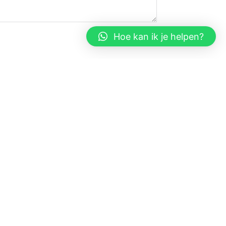
Hoe kan ik je helpen?
VOLGEND BERICHT
elit sed do eiusmod tempor