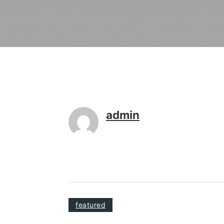
admin
featured