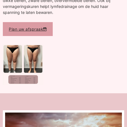
dikke benen, zware benen, oververmoeide benen. Ook bij
vermageringskuren helpt lymfedrainage om de huid haar
spanning te laten bewaren.
Plan uw afspraak