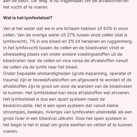
aan de beurt. De ‘weg’ is nu vrijgemaakt om de afvalstoffen en
het vocht af te voeren.
Wat is het lymfestelsel?
Van al het water dat we in ons lichaam hebben zit 63% in onze
cellen. Van de overige water zit 27% tussen onze cellen (dat is
lymfevocht), 7% in ons bloed en 3% zit hersenen en ruggenmerg.
In het lymfevocht tussen de cellen en de bloedvaten vindt er
uitwisseling plaats van onder andere voedingsstoffen uit de
bloedvaten naar de cellen en vice versa de afvalstoffen vanuit
de cellen via de lymfe naar het bloed.
Onder bepaalde omstandigheden (grote inspanning, operatie of
trauma) zijn er teveelafvalstoffen om afgevoerd te worden of de
afvalstoffen zijn te groot om door de wanden van de bloedvaten
te kunnen. Het lymfestelsel kan deze afvalstoffen wel afvoeren.
Het lymfestelsel is dus een apart systeem naast de
bloedcirculatie. Het is een open systeem dat vanuit kleine
stroompjes, beekjes, riviertjes van lymfevaten uiteindelijk als een
grote rivier in een bloedvat uitkomt. Door het open systeem in
het begin is het in staat om grote eiwitten en vetten af te kunnen
voeren.